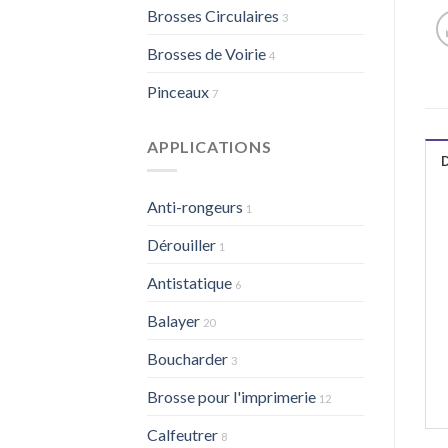
Brosses Circulaires
3
Brosses de Voirie
4
Pinceaux
7
APPLICATIONS
Anti-rongeurs
1
Dérouiller
1
Antistatique
6
Balayer
20
Boucharder
3
Brosse pour l'imprimerie
12
Calfeutrer
8