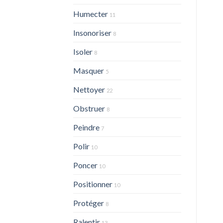
Humecter
11
Insonoriser
8
Isoler
8
Masquer
5
Nettoyer
22
Obstruer
8
Peindre
7
Polir
10
Poncer
10
Positionner
10
Protéger
8
Ralentir
13