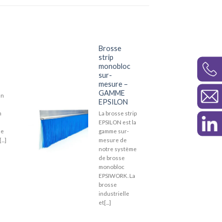
Brosse
strip
monobloc
sur-
mesure –
GAMME
en
EPSILON
n
La brosse strip
EPSILON est la
ne
gamme sur-
...]
mesure de
notre système
de brosse
monobloc
EPSIWORK. La
brosse
industrielle
et[...]