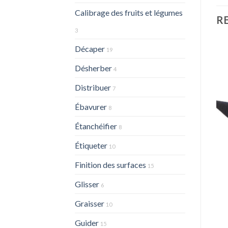
Calibrage des fruits et légumes
R
3
Décaper
19
Désherber
4
Distribuer
7
Ébavurer
8
Étanchéifier
8
Étiqueter
10
Finition des surfaces
15
Glisser
6
Graisser
10
Guider
15