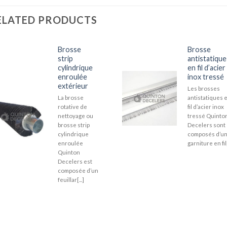
ELATED PRODUCTS
Brosse
Brosse
strip
antistatique
cylindrique
en fil d’acier
enroulée
inox tressé
extérieur
Les brosses
La brosse
antistatiques 
rotative de
fil d’acier inox
nettoyage ou
tressé Quinto
brosse strip
Decelers sont
cylindrique
composés d’u
enroulée
garniture en fil[
Quinton
Decelers est
composée d’un
feuillar[...]