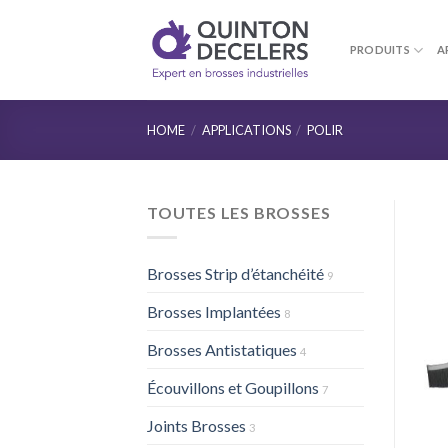
Skip
to
PRODUITS
A
content
HOME
/
APPLICATIONS
/
POLIR
TOUTES LES BROSSES
Brosses Strip d’étanchéité
9
Brosses Implantées
8
Brosses Antistatiques
4
Écouvillons et Goupillons
7
Joints Brosses
3