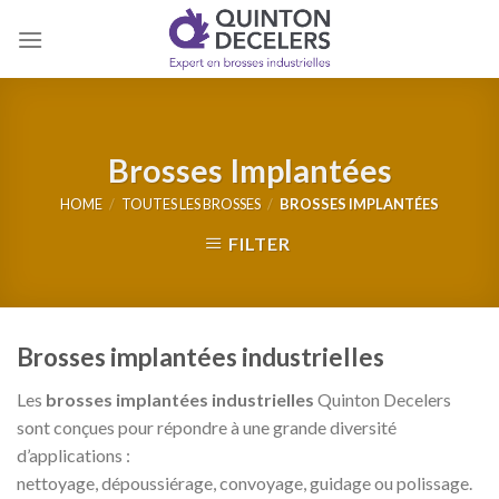
Skip
to
content
Brosses Implantées
HOME
/
TOUTES LES BROSSES
/
BROSSES IMPLANTÉES
FILTER
Brosses implantées industrielles
Les
brosses implantées industrielles
Quinton Decelers
sont conçues pour répondre à une grande diversité
d’applications :
nettoyage, dépoussiérage, convoyage, guidage ou polissage.